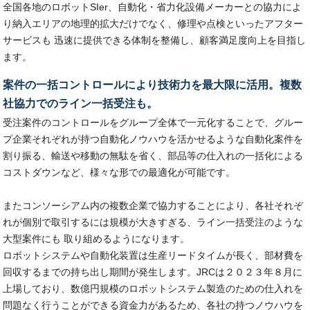
全国各地のロボットSIer、自動化・省力化設備メーカーとの協力によ
り納入エリアの地理的拡大だけでなく、修理や点検といったアフター
サービスも 迅速に提供できる体制を整備し、顧客満足度向上を目指し
ます。
案件の一括コントロールにより技術力を最大限に活用。複数
社協力でのライン一括受注も。
受注案件のコントロールをグループ全体で一元化することで、グルー
プ企業それぞれが持つ自動化ノウハウを活かせるような自動化案件を
割り振る、輸送や移動の無駄を省く、部品等の仕入れの一括化による
コストダウンなど、様々な形での最適化が可能です。
またコンソーシアム内の複数企業で協力することにより、各社それぞ
れが個別で取引するには規模が大きすぎる、ライン一括受注のような
大型案件にも 取り組めるようになります。
ロボットシステムや自動化装置は生産リードタイムが長く、部材費を
回収するまでの持ち出し期間が発生します。JRCは２０２３年８月に
上場しており、数億円規模のロボットシステム製造のための仕入れを
問題なく行うことができる資金力があるため、各社の持つノウハウを