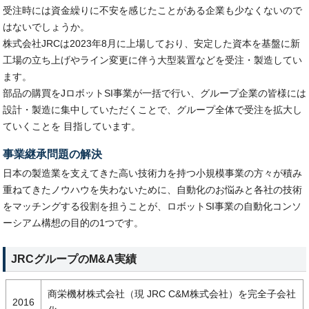
受注時には資金繰りに不安を感じたことがある企業も少なくないので
はないでしょうか。
株式会社JRCは2023年8月に上場しており、安定した資本を基盤に新
工場の立ち上げやライン変更に伴う大型装置などを受注・製造してい
ます。
部品の購買をJロボットSI事業が一括で行い、グループ企業の皆様には
設計・製造に集中していただくことで、グループ全体で受注を拡大し
ていくことを 目指しています。
事業継承問題の解決
日本の製造業を支えてきた高い技術力を持つ小規模事業の方々が積み
重ねてきたノウハウを失わないために、自動化のお悩みと各社の技術
をマッチングする役割を担うことが、ロボットSI事業の自動化コンソ
ーシアム構想の目的の1つです。
JRCグループのM&A実績
商栄機材株式会社（現 JRC C&M株式会社）を完全子会社
2016