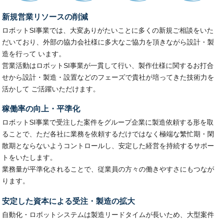
新規営業リソースの削減
ロボットSI事業では、大変ありがたいことに多くの新規ご相談をいた
だいており、外部の協力会社様に多大なご協力を頂きながら設計・製
造を行って います。
営業活動はロボットSI事業が一貫して行い、製作仕様に関するお打合
せから設計・製造・設置などのフェーズで貴社が培ってきた技術力を
活かして ご活躍いただけます。
稼働率の向上・平準化
ロボットSI事業で受注した案件をグループ企業に製造依頼する形を取
ることで、ただ各社に業務を依頼するだけではなく極端な繁忙期・閑
散期とならないようコントロールし、安定した経営を持続するサポー
トをいたします。
業務量が平準化されることで、従業員の方々の働きやすさにもつなが
ります。
安定した資本による受注・製造の拡大
自動化・ロボットシステムは製造リードタイムが長いため、大型案件