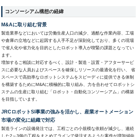
コンソーシアム構想の経緯
M&Aに取り組む背景
製造業界などにおいては労働生産人口の減少、過酷な作業内容、工場
や倉庫の立地などに起因する人手不足が深刻化しており、多くの現場
で省人化や省力化を目的としたロボット導入が喫緊の課題となってい
ます。
増加するご相談に対応するべく、設計・製造・設置・アフターサービ
スに必要な人員およびスペースを確保しリソースの最適化を行い、 省
スペースで高効率なロボットシステムをスピーディに提供できる体制
を構築するためにM&Aに積極的に取り組み、力を合わせてロボットシ
ステムの生産に取り組む「ロボット・自動化コンソーシアム」の構築
を目指しています。
JRCロボットSI事業の強みを活かし、産業オートメーション
市場の変化に組織で対応
製造ラインの設備発注では、工程ごとの小規模な依頼が減少し、連続
した2～3個の工程をまとめてラインで発注するような案件が増加傾向