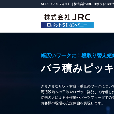
ALFIS〈アルフィス〉｜株式会社JRC ロボットSIer
製品情報
ALFISについて
幅広いワークに！段取り替え短
ロボットパレタイズシステム
（パレット積み付け自動化）
一覧を見る
バラ積みピッ
課題解決コラム
バラ積みピッキングシステム
さまざまな形状・材質・重量のワークについ
周辺設備への干渉やロボット姿勢まで考慮し
従来の人による手作業やパーツフィーダでの
お客様の現場の安定稼働を実現します。
ロボットケーサー
（箱詰め自動化）