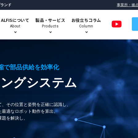
ブランド
事業所・拠
ALFISについて
製品・サービス
お役立ちコラム
About
Products
Column
縮で部品供給を効率化
ロボットデパレタイズシステム
（パレット荷下ろし自動化）
キングシステム
パラレルリンクロボット搭載
技術コラム
ALFIS のミッション
ALFIS ロボットシステムの特長
て、その位置と姿勢を正確に認識し、
高速ピッキングシステム
た最適なロボット動作を算出。
課題を解決し、
移動式・協働ロボットユニット
Robogie（ロボギー）