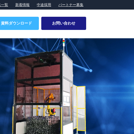
点一覧
新着情報
中途採用
パートナー募集
資料ダウンロード
お問い合わせ
特設ページ
会社概要
食品業界向けソリューション
事業所・拠点一覧
製造ラインへのロボットシステム導入
提携企業