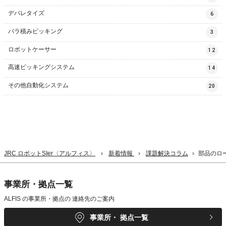
デパレタイズ
6
バラ積みピッキング
3
ロボットケーサー
12
高速ピッキングシステム
14
その他自動化システム
20
JRC ロボットSIer〈アルフィス〉
新着情報
課題解決コラム
部品のロ
事業所・拠点一覧
ALFIS の事業所・拠点の
連絡先のご案内
事業所・
拠点一覧