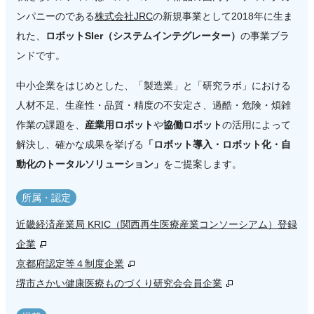
ンパニーのである
株式会社JRC
の新規事業として2018年に生ま
れた、
ロボットSIer（システムインテグレーター）
の事業ブラ
ンドです。
中小企業をはじめとした、「製造業」と「研究ラボ」における
人材不足、生産性・品質・精度の不安定さ、過酷・危険・煩雑
作業の課題を、
産業用ロボット
や
協働ロボット
の活用によって
解決し、確かな成果を挙げる
「ロボット導入・ロボット化・自
動化のトータルソリューション」
をご提案します。
所属・認定
近畿経済産業局 KRIC（関西再生医療産業コンソーシアム）登録
企業
京都府認定等４制度企業
堺市さかい健康医療ものづくり研究会会員企業