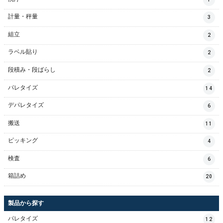
計量・秤量
3
組立
2
ラベル貼り
2
段積み・段ばらし
2
パレタイズ
14
デパレタイズ
6
搬送
11
ピッキング
4
検査
6
箱詰め
20
製品から探す
パレタイズ
12