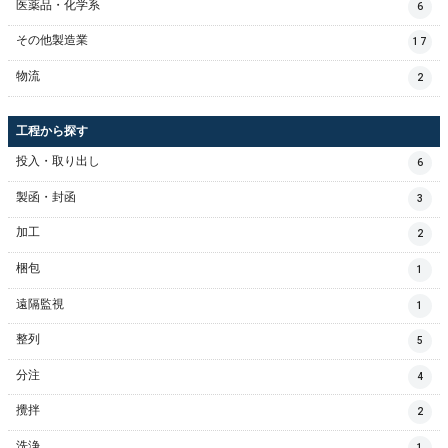
医薬品・化学系
6
その他製造業
17
物流
2
工程から探す
投入・取り出し
6
製函・封函
3
加工
2
梱包
1
遠隔監視
1
整列
5
分注
4
攪拌
2
洗浄
1