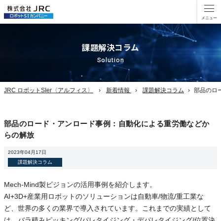
課題解決コラム
Solution
JRC ロボットSIer〈アルフィス〉
新着情報
課題解決コラム
部品のロ
部品のロード・アンロード事例：自動化による重労働などか
らの解放
2023年04月17日
課題解決コラム
Mech-Mind製ビジョンの活用事例を紹介します。
AI+3D+産業用ロボットのソリューションは自動車/物流/重工業な
ど、世界の多くの業界で導入されています。これまでの実績として
は、バラ積みピッキング/パレタイジング・デパレタイジング/位置決