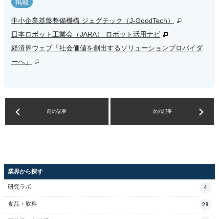
掲載
中小企業基盤整備機構 ジェグテック（J-GoodTech）
日本ロボット工業会（JARA） ロボット活用ナビ
経済界ウェブ「社会価値を創出するソリューションプロバイダ
ーへ」
前の記事
次の記事
業界から探す
研究ラボ
4
食品・飲料
28