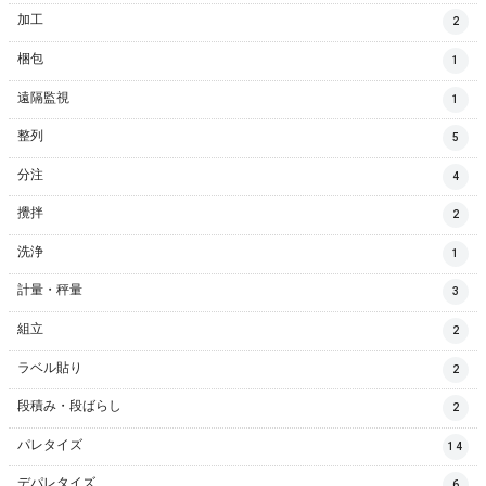
加工
2
梱包
1
遠隔監視
1
整列
5
分注
4
攪拌
2
洗浄
1
計量・秤量
3
組立
2
ラベル貼り
2
段積み・段ばらし
2
パレタイズ
14
デパレタイズ
6