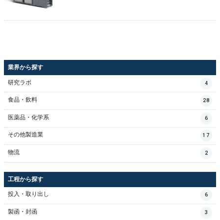
業界から探す
研究ラボ
4
食品・飲料
28
医薬品・化学系
6
その他製造業
17
物流
2
工程から探す
投入・取り出し
6
製函・封函
3