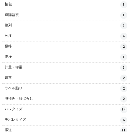
梱包
1
遠隔監視
1
整列
5
分注
4
攪拌
2
洗浄
1
計量・秤量
3
組立
2
ラベル貼り
2
段積み・段ばらし
2
パレタイズ
14
デパレタイズ
6
搬送
11