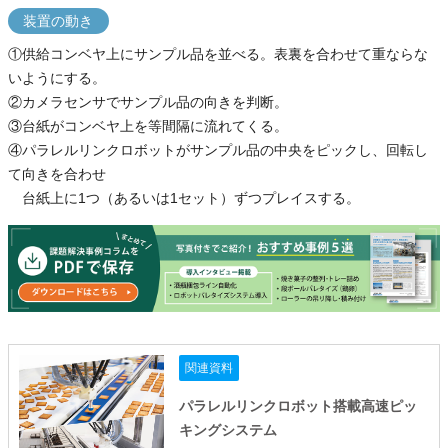
装置の動き
①供給コンベヤ上にサンプル品を並べる。表裏を合わせて重ならな
いようにする。
②カメラセンサでサンプル品の向きを判断。
③台紙がコンベヤ上を等間隔に流れてくる。
④パラレルリンクロボットがサンプル品の中央をピックし、回転し
て向きを合わせ
台紙上に1つ（あるいは1セット）ずつプレイスする。
関連資料
パラレルリンクロボット搭載高速ピッ
キングシステム