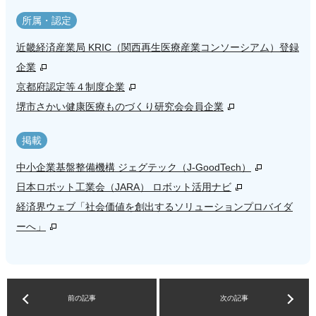
所属・認定
近畿経済産業局 KRIC（関西再生医療産業コンソーシアム）登録
企業
京都府認定等４制度企業
堺市さかい健康医療ものづくり研究会会員企業
掲載
中小企業基盤整備機構 ジェグテック（J-GoodTech）
日本ロボット工業会（JARA） ロボット活用ナビ
経済界ウェブ「社会価値を創出するソリューションプロバイダ
ーへ」
前の記事
次の記事