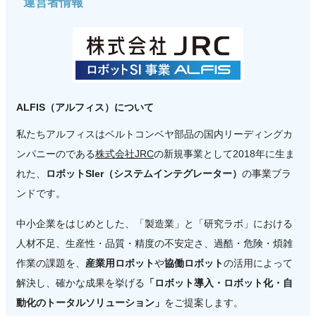
運営者情報
ALFIS（アルフィス）について
私たちアルフィスはベルトコンベヤ部品の国内リーディングカ
ンパニーのである
株式会社JRC
の新規事業として2018年に生ま
れた、
ロボットSIer（システムインテグレーター）
の事業ブラ
ンドです。
中小企業をはじめとした、「製造業」と「研究ラボ」における
人材不足、生産性・品質・精度の不安定さ、過酷・危険・煩雑
作業の課題を、
産業用ロボット
や
協働ロボット
の活用によって
解決し、確かな成果を挙げる
「ロボット導入・ロボット化・自
動化のトータルソリューション」
をご提案します。