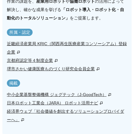
作業の課題を、
産業用ロボット
や
協働ロボット
の活用によって
解決し、確かな成果を挙げる
「ロボット導入・ロボット化・自
動化のトータルソリューション」
をご提案します。
所属・認定
近畿経済産業局 KRIC（関西再生医療産業コンソーシアム）登録
企業
京都府認定等４制度企業
堺市さかい健康医療ものづくり研究会会員企業
掲載
中小企業基盤整備機構 ジェグテック（J-GoodTech）
日本ロボット工業会（JARA） ロボット活用ナビ
経済界ウェブ「社会価値を創出するソリューションプロバイダ
ーへ」