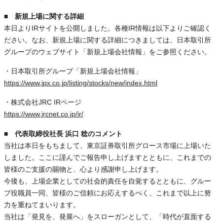
■ 新規上場に関する詳細
本日よりIRサイトを公開しました。各種IR情報は以下よりご確認く
ださい。なお、新規上場に関する詳細につきましては、日本取引所
グループのウェブサイト「新規上場会社情報」をご参照ください。
・日本取引所グループ「新規上場会社情報」
https://www.jpx.co.jp/listing/stocks/new/index.html
・株式会社JRC IRページ
https://www.jrcnet.co.jp/ir/
■ 代表取締役社長 浜口 稔のコメント
当社は本日をもちまして、東京証券取引所グロース市場に上場いた
しました。ここに謹んでご報告申し上げますとともに、これまでの
皆様のご支援の賜物と、心より感謝申し上げます。
今後も、上場企業としての社会的責任を自覚するとともに、グルー
プ役職員一同、皆様のご信頼にお応えするべく、これまで以上に努
力を重ねてまいります。
当社は「発見を、発展へ」をスローガンとして、「時代が直面する