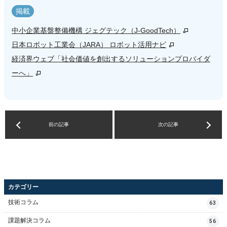
掲載
中小企業基盤整備機構 ジェグテック（J-GoodTech）
日本ロボット工業会（JARA） ロボット活用ナビ
経済界ウェブ「社会価値を創出するソリューションプロバイダ
ーへ」
前の記事
次の記事
カテゴリー
技術コラム
63
課題解決コラム
56