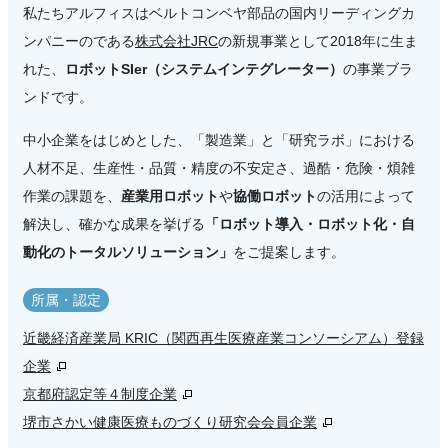
私たちアルフィスはベルトコンベヤ部品の国内リーディングカ
ンパニーのである
株式会社JRC
の新規事業として2018年に生ま
れた、
ロボットSIer（システムインテグレーター）
の事業ブラ
ンドです。
中小企業をはじめとした、「製造業」と「研究ラボ」における
人材不足、生産性・品質・精度の不安定さ、過酷・危険・煩雑
作業の課題を、
産業用ロボット
や
協働ロボット
の活用によって
解決し、確かな成果を挙げる
「ロボット導入・ロボット化・自
動化のトータルソリューション」
をご提案します。
所属・認定
近畿経済産業局 KRIC（関西再生医療産業コンソーシアム）登録
企業
京都府認定等４制度企業
堺市さかい健康医療ものづくり研究会会員企業