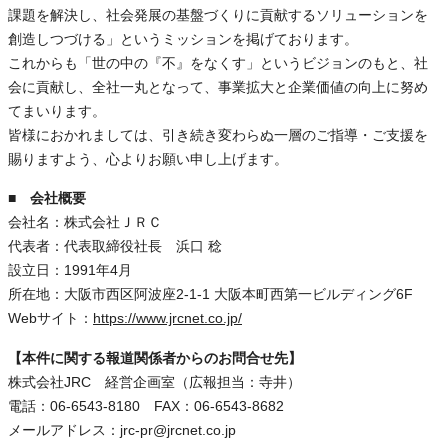
課題を解決し、社会発展の基盤づくりに貢献するソリューションを
創造しつづける」というミッションを掲げております。
これからも「世の中の『不』をなくす」というビジョンのもと、社
会に貢献し、全社一丸となって、事業拡大と企業価値の向上に努め
てまいります。
皆様におかれましては、引き続き変わらぬ一層のご指導・ご支援を
賜りますよう、心よりお願い申し上げます。
■ 会社概要
会社名：株式会社ＪＲＣ
代表者：代表取締役社長 浜口 稔
設立日：1991年4月
所在地：大阪市西区阿波座2-1-1 大阪本町西第一ビルディング6F
Webサイト：
https://www.jrcnet.co.jp/
【本件に関する報道関係者からのお問合せ先】
株式会社JRC 経営企画室（広報担当：寺井）
電話：06-6543-8180 FAX：06-6543-8682
メールアドレス：jrc-pr@jrcnet.co.jp