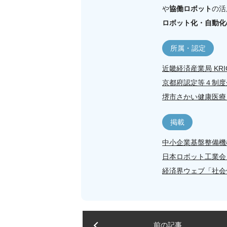
や
協働ロボット
の活
ロボット化・自動化
所属・認定
近畿経済産業局 K
京都府認定等４制度
堺市さかい健康医療
掲載
中小企業基盤整備機構 
日本ロボット工業会（
経済界ウェブ「社会
前の記事