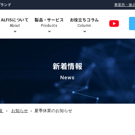
ブランド
事業所・拠
ALFISについて
製品・サービス
お役立ちコラム
About
Products
Column
新着情報
ロボットデパレタイズシステム
（パレット荷下ろし自動化）
News
パラレルリンクロボット搭載
技術コラム
ALFIS のミッション
ALFIS ロボットシステムの特長
高速ピッキングシステム
報
お知らせ
夏季休業のお知らせ
移動式・協働ロボットユニット
Robogie（ロボギー）