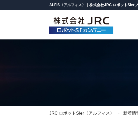
ALFIS〈アルフィス〉｜株式会社JRC ロボットSIer
製品情報
ALFISについて
ロボットパレタイズシステム
（パレット積み付け自動化）
一覧を見る
課題解決コラム
バラ積みピッキングシステム
JRC ロボットSIer〈アルフィス〉
新着情
ロボットケーサー
（箱詰め自動化）