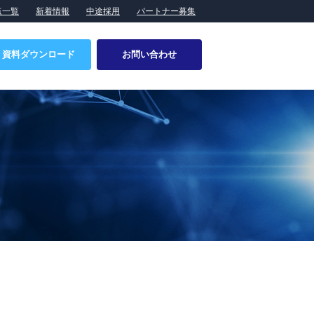
点一覧
新着情報
中途採用
パートナー募集
資料ダウンロード
お問い合わせ
特設ページ
会社概要
食品業界向けソリューション
事業所・拠点一覧
製造ラインへのロボットシステム導入
提携企業