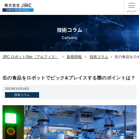
技術コラム
Column
JRC ロボットSIer〈アルフィス〉
新着情報
技術コラム
生の食品をロ
生の食品をロボットでピック&プレイスする際のポイントは？
2023年10月18日
技術コラム