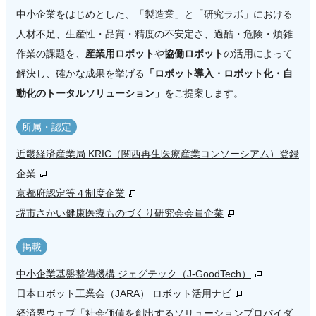
中小企業をはじめとした、「製造業」と「研究ラボ」における
人材不足、生産性・品質・精度の不安定さ、過酷・危険・煩雑
作業の課題を、
産業用ロボット
や
協働ロボット
の活用によって
解決し、確かな成果を挙げる
「ロボット導入・ロボット化・自
動化のトータルソリューション」
をご提案します。
所属・認定
近畿経済産業局 KRIC（関西再生医療産業コンソーシアム）登録
企業
京都府認定等４制度企業
堺市さかい健康医療ものづくり研究会会員企業
掲載
中小企業基盤整備機構 ジェグテック（J-GoodTech）
日本ロボット工業会（JARA） ロボット活用ナビ
経済界ウェブ「社会価値を創出するソリューションプロバイダ