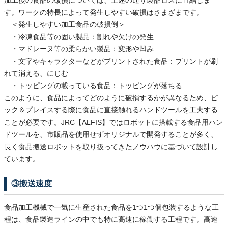
加工後の食品の破損については、上述の通り製品ロスに直結しま
す。ワークの特長によって発生しやすい破損はさまざまです。
＜発生しやすい加工食品の破損例＞
・冷凍食品等の固い製品：割れや欠けの発生
・マドレーヌ等の柔らかい製品：変形や凹み
・文字やキャラクターなどがプリントされた食品：プリントが刷
れて消える、にじむ
・トッピングの載っている食品：トッピングが落ちる
このように、食品によってどのように破損するかが異なるため、ピ
ック＆プレイスする際に食品に直接触れるハンドツールを工夫する
ことが必要です。JRC【ALFIS】ではロボットに搭載する食品用ハン
ドツールを、市販品を使用せずオリジナルで開発することが多く、
長く食品搬送ロボットを取り扱ってきたノウハウに基づいて設計し
ています。
③搬送速度
食品加工機械で一気に生産された食品を1つ1つ個包装するような工
程は、食品製造ラインの中でも特に高速に稼働する工程です。高速