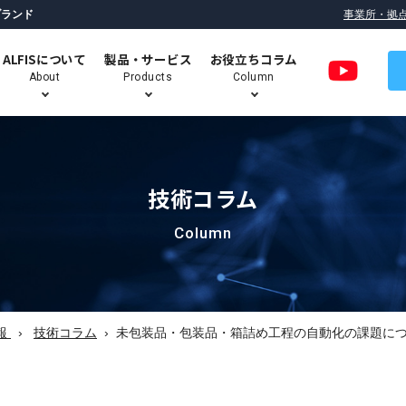
ブランド
事業所・拠
ALFISについて
製品・サービス
お役立ちコラム
About
Products
Column
技術コラム
ロボットデパレタイズシステム
（パレット荷下ろし自動化）
Column
パラレルリンクロボット搭載
技術コラム
ALFIS のミッション
ALFIS ロボットシステムの特長
高速ピッキングシステム
報
技術コラム
未包装品・包装品・箱詰め工程の自動化の課題に
移動式・協働ロボットユニット
Robogie（ロボギー）