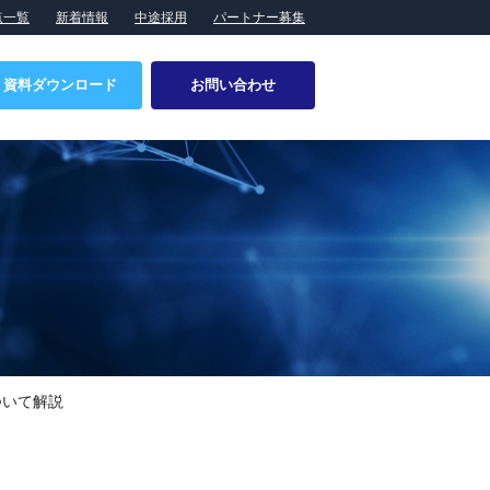
点一覧
新着情報
中途採用
パートナー募集
資料ダウンロード
お問い合わせ
特設ページ
会社概要
食品業界向けソリューション
事業所・拠点一覧
製造ラインへのロボットシステム導入
提携企業
ついて解説