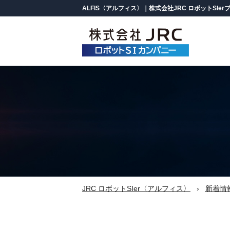
ALFIS〈アルフィス〉｜株式会社JRC ロボットSIer
製品情報
ALFISについて
ロボットパレタイズシステム
（パレット積み付け自動化）
一覧を見る
課題解決コラム
バラ積みピッキングシステム
JRC ロボットSIer〈アルフィス〉
新着情
ロボットケーサー
（箱詰め自動化）