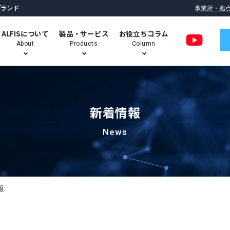
ブランド
事業所・拠
ALFISについて
製品・サービス
お役立ちコラム
About
Products
Column
新着情報
ロボットデパレタイズシステム
（パレット荷下ろし自動化）
News
パラレルリンクロボット搭載
技術コラム
ALFIS のミッション
ALFIS ロボットシステムの特長
高速ピッキングシステム
報
移動式・協働ロボットユニット
Robogie（ロボギー）