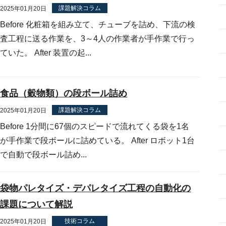
課題解決コラム
2025年01月20日
Before 化粧箱を組み立て、チューブを詰め、下流の検
査工程に送る作業を、3～4人の作業者が手作業で行っ
ていた。 After 装置の起...
食品（穀物類）の段ボール詰め
課題解決コラム
2025年01月20日
Before 1分間に67個のスピードで流れてくる袋を1名
が手作業で段ボールに詰めている。 After ロボット1台
で自動で段ボール詰め...
袋物パレタイズ・デパレタイズ工程の自動化の
課題について解説
技術コラム
2025年01月20日