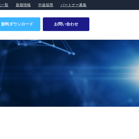
点一覧
新着情報
中途採用
パートナー募集
資料ダウンロード
お問い合わせ
特設ページ
会社概要
食品業界向けソリューション
事業所・拠点一覧
製造ラインへのロボットシステム導入
提携企業