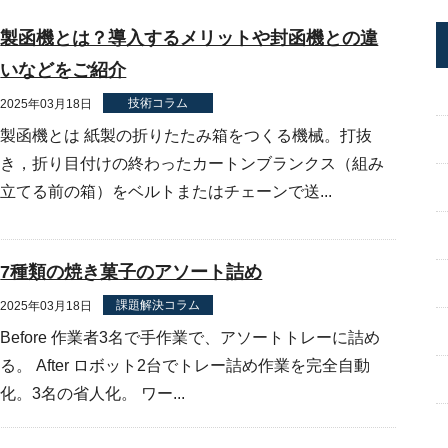
製函機とは？導入するメリットや封函機との違
いなどをご紹介
技術コラム
2025年03月18日
製函機とは 紙製の折りたたみ箱をつくる機械。打抜
き，折り目付けの終わったカートンブランクス（組み
立てる前の箱）をベルトまたはチェーンで送...
7種類の焼き菓子のアソート詰め
課題解決コラム
2025年03月18日
Before 作業者3名で手作業で、アソートトレーに詰め
る。 After ロボット2台でトレー詰め作業を完全自動
化。3名の省人化。 ワー...