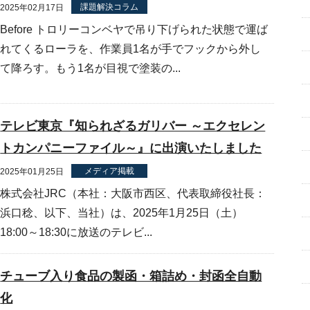
課題解決コラム
2025年02月17日
Before トロリーコンベヤで吊り下げられた状態で運ば
れてくるローラを、作業員1名が手でフックから外し
て降ろす。もう1名が目視で塗装の...
テレビ東京『知られざるガリバー ～エクセレン
トカンパニーファイル～』に出演いたしました
メディア掲載
2025年01月25日
株式会社JRC（本社：大阪市西区、代表取締役社長：
浜口稔、以下、当社）は、2025年1月25日（土）
18:00～18:30に放送のテレビ...
チューブ入り食品の製函・箱詰め・封函全自動
化