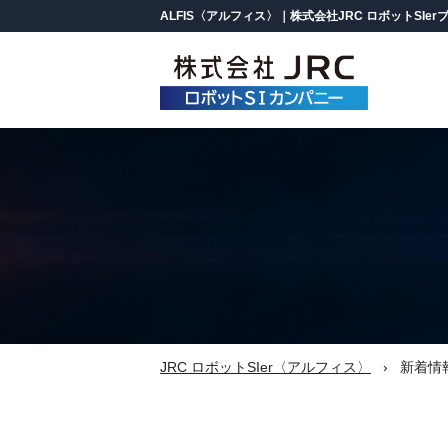
ALFIS〈アルフィス〉｜株式会社JRC ロボットSIer
製品情報
ALFISについて
ロボットパレタイズシステム
（パレット積み付け自動化）
一覧を見る
課題解決コラム
バラ積みピッキングシステム
JRC ロボットSIer〈アルフィス〉
新着情
ロボットケーサー
（箱詰め自動化）